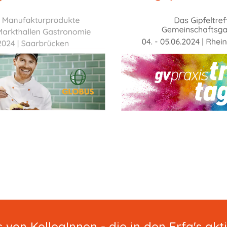
 von Kolleg
Innen -
die in den Erfa's akt