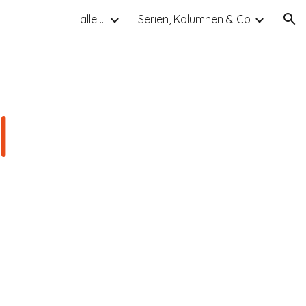
alle ...
Serien, Kolumnen & Co
ion
l