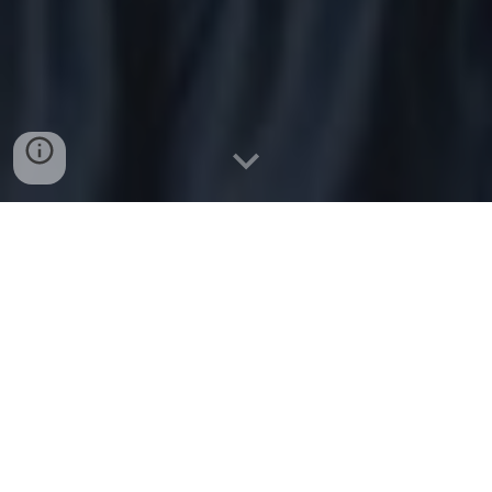
SolidAHRität bei L & D
Wir helfen den Betroffenen der
Flutkatastrophe
Extremer Starkregen hat am 15.07.2021 im