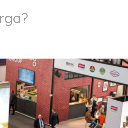
orga
?