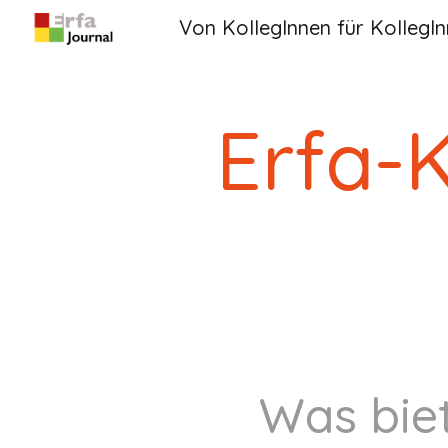
Von KollegInnen für KollegI
Sk
Erfa-K
Was biet