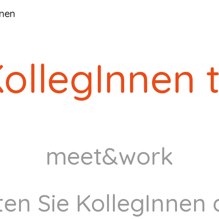
nnen
ip to main content
Skip to navigat
ollegInnen 
meet&work
en Sie KollegInnen 