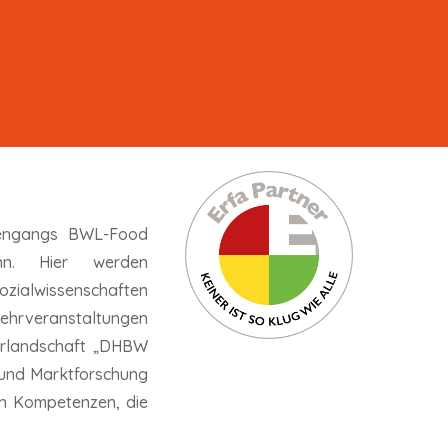
diengangs BWL-Food
nn. Hier werden
zialwissenschaften
Lehrveranstaltungen
borlandschaft „DHBW
 und Marktforschung
en Kompetenzen, die