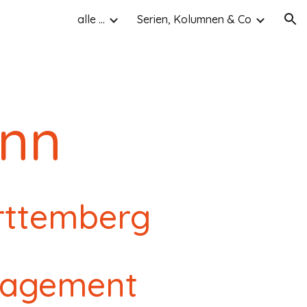
alle ...
Serien, Kolumnen & Co
ion
onn
rttemberg
nagement