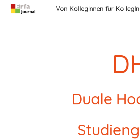
Von KollegInnen für KollegI
Sk
DH
Duale Ho
Studien