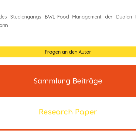
m des Studiengangs BWL-Food Management der
Dualen 
ronn
Fragen an den Autor
Sammlung Beiträge
Research Paper