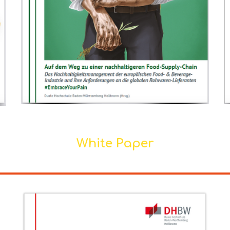
White
P
aper