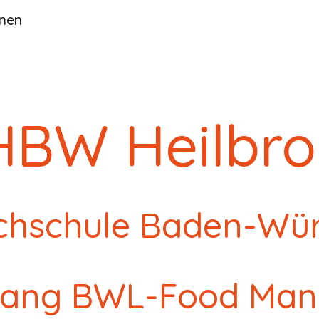
nnen
ip to main content
Skip to navigat
BW Heilbr
chschule Baden-Wü
gang BWL-Food Ma