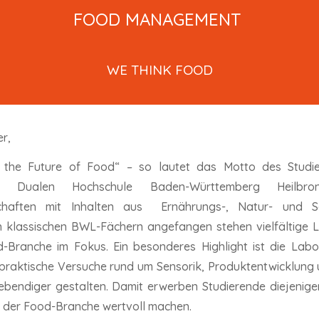
FOOD MANAGEMENT
WE THINK FOOD
er,
g the Future of Food“ – so lautet das Motto des Stu
 Dualen Hochschule Baden-Württemberg Heilbro
schaften mit Inhalten aus Ernährungs-, Natur- und So
n klassischen BWL-Fächern angefangen stehen vielfältige 
-Branche im Fokus. Ein besonderes Highlight ist die La
r praktische Versuche rund um Sensorik, Produktentwicklung
ebendiger gestalten. Damit erwerben Studierende diejenig
n der Food-Branche wertvoll machen.